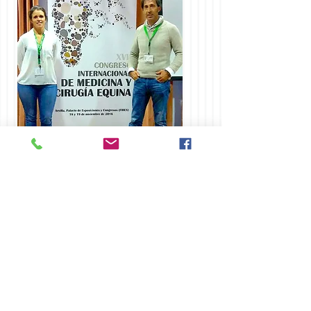
HORSELIFESPAIN
Alhaurin el Grande - Malaga - Spain
Tel :
0034 - 66 04 33 824
E-mail :
cabykim@live.nl
Website : www. horselifespain.com